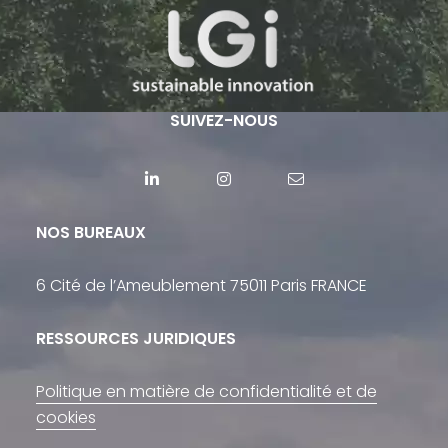
SUIVEZ-NOUS
NOS BUREAUX
6 Cité de l’Ameublement 75011 Paris FRANCE
RESSOURCES JURIDIQUES
Politique en matière de confidentialité et de
cookies