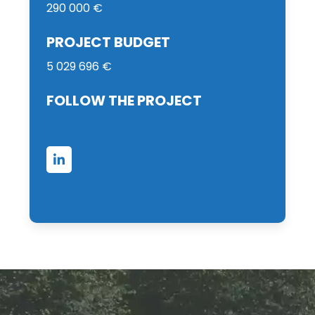
290 000 €
PROJECT BUDGET
5 029 696 €
FOLLOW THE PROJECT